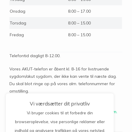
Onsdag
8.00 – 17.00
Torsdag
8.00 – 15.00
Fredag
8.00 – 15.00
Telefontid dagligt 8-12.00.
Vores AKUT-telefon er åbent kl. 8-16 for livstruende
sygdom/akut sygdom, der ikke kan vente til næste dag.
Du skal blot ringe op på vores alm. telefonnummer for
omstilling.
Vi værdsætter dit privatliv
Onsdag efter kl. 12.00 henviser vi dog til Lægerne i
Lunderskov på tlf. 75585033
ved AKUT opstået sygdom.
Vi bruger cookies til at forbedre din
browseroplevelse, vise personlige reklamer eller
indhold og analysere trafikken på vores netsted.