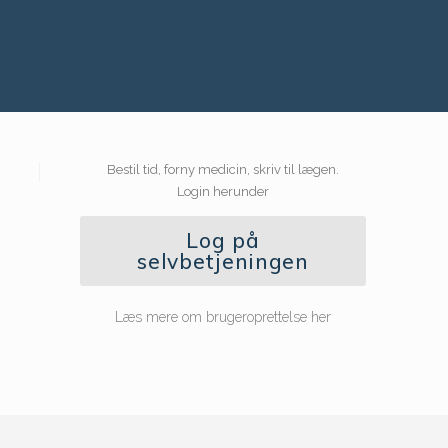
Bestil tid, forny medicin, skriv til lægen.
Login herunder
Log på
selvbetjeningen
Læs mere om brugeroprettelse her