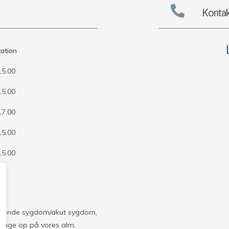
Kontak
ation
15.00
15.00
17.00
15.00
15.00
struende sygdom/akut sygdom,
 ringe op på vores alm.