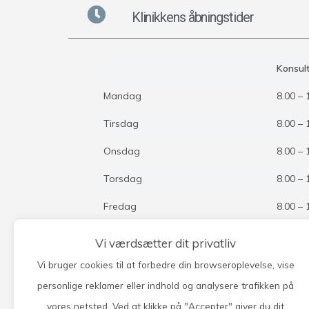
Klinikkens åbningstider
Konsult
Mandag
8.00 – 
Tirsdag
8.00 – 
Onsdag
8.00 – 
Torsdag
8.00 – 
Fredag
8.00 – 
Vi værdsætter dit privatliv
Telefontid dagligt 8-12.00.
Vi bruger cookies til at forbedre din browseroplevelse, vise
personlige reklamer eller indhold og analysere trafikken på
Vores AKUT-telefon er åbent kl. 8-16 for liv
der ikke kan vente til næste dag. Du skal blot
vores netsted. Ved at klikke på "Accepter" giver du dit