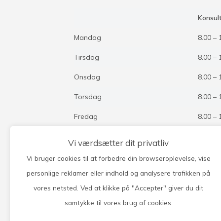
Konsult
Mandag
8.00 – 
Tirsdag
8.00 – 
Onsdag
8.00 – 
Torsdag
8.00 – 
Fredag
8.00 – 
Vi værdsætter dit privatliv
Telefontid dagligt 8-12.00.
Vi bruger cookies til at forbedre din browseroplevelse, vise
personlige reklamer eller indhold og analysere trafikken på
Vores AKUT-telefon er åbent kl. 8-16 for liv
der ikke kan vente til næste dag. Du skal blot
vores netsted. Ved at klikke på "Accepter" giver du dit
telefonnummer for omstilling.
samtykke til vores brug af cookies.
Onsdag efter kl. 12.00 henviser vi dog til Læge