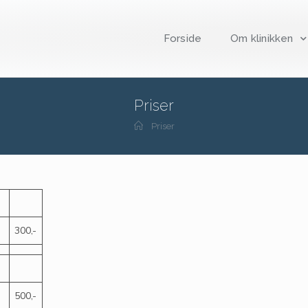
Forside
Om klinikken
Priser
Priser
300,-
500,-