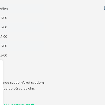
ation
15.00
15.00
17.00
15.00
15.00
struende sygdom/akut sygdom,
 ringe op på vores alm.
rne i Lunderskov på tlf.