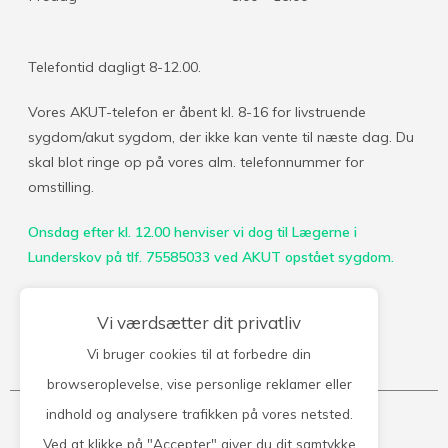
Telefontid dagligt 8-12.00.
Vores AKUT-telefon er åbent kl. 8-16 for livstruende
sygdom/akut sygdom, der ikke kan vente til næste dag. Du
skal blot ringe op på vores alm. telefonnummer for
omstilling.
Onsdag efter kl. 12.00 henviser vi dog til Lægerne i
Lunderskov på tlf. 75585033
ved AKUT opstået sygdom.
Vi værdsætter dit privatliv
Vi bruger cookies til at forbedre din
Kontakt klinikken
browseroplevelse, vise personlige reklamer eller
indhold og analysere trafikken på vores netsted.
Lægerne i Vamdrup
Ved at klikke på "Accepter" giver du dit samtykke