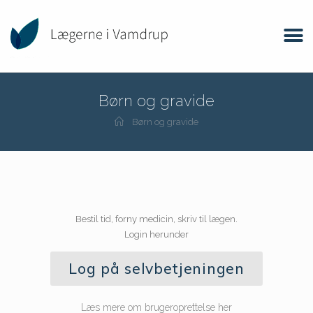
Børn og gravide
Børn og gravide
Bestil tid, forny medicin, skriv til lægen.
Login herunder
Log på selvbetjeningen
Læs mere om brugeroprettelse her