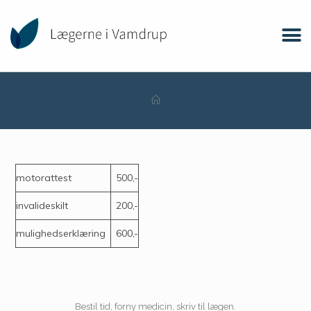
motorattest
500,-
invalideskilt
200,-
mulighedserklæring
600,-
Bestil tid, forny medicin, skriv til lægen.